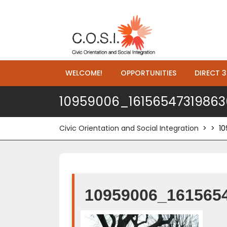
WELCOME!
OPPORTUNITIES
DIRECT 3
10959006_1615654731986
Civic Orientation and Social Integration
> >
1
10959006_161565