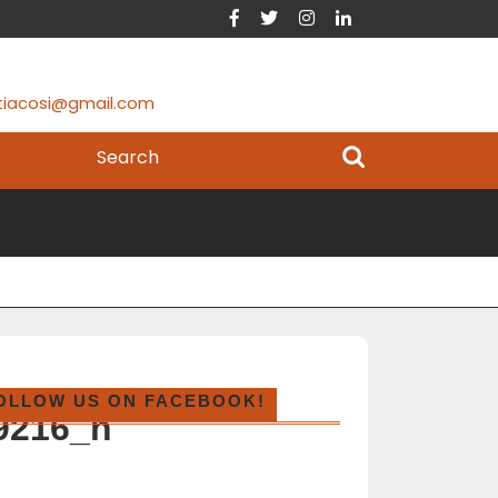
tiacosi@gmail.com
OLLOW US ON FACEBOOK!
9216_n