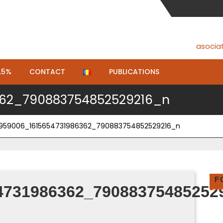
asocia
.5%
CONTACT
PUBLICATIONS
362_790883754852529216_n
0959006_1615654731986362_790883754852529216_n
F
4731986362_79088375485252