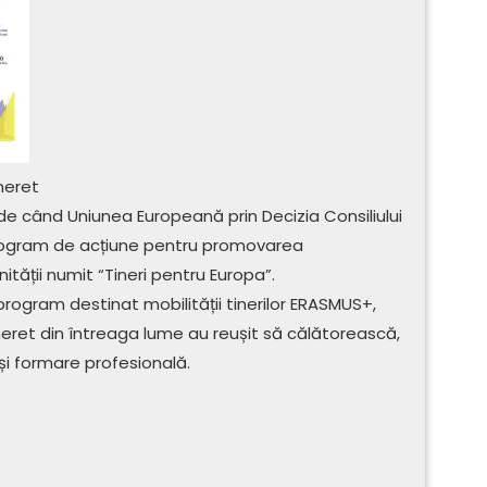
neret
i de când Uniunea Europeană prin Decizia Consiliului
rogram de acțiune pentru promovarea
ității numit “Tineri pentru Europa”.
ogram destinat mobilității tinerilor ERASMUS+,
 tineret din întreaga lume au reușit să călătorească,
 și formare profesională.