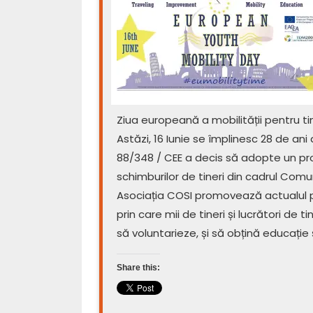
Ziua europeană a mobilității pentru ti
Astăzi, 16 Iunie se împlinesc 28 de an
88/348 / CEE a decis să adopte un p
schimburilor de tineri din cadrul Comun
Asociația COSI promovează actualul pr
prin care mii de tineri și lucrători de
să voluntarieze, și să obțină educație
Share this: