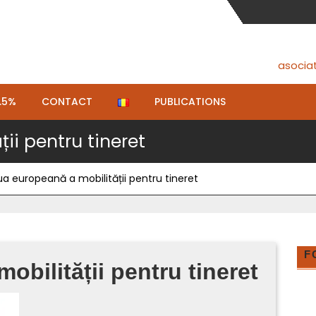
asocia
.5%
CONTACT
PUBLICATIONS
ii pentru tineret
ua europeană a mobilității pentru tineret
F
obilității pentru tineret