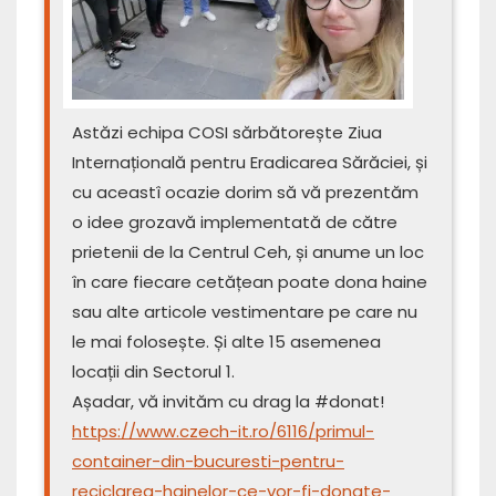
Astăzi echipa COSI sărbătorește Ziua
Internațională pentru Eradicarea Sărăciei, și
cu aceastî ocazie dorim să vă prezentăm
o idee grozavă implementată de către
prietenii de la Centrul Ceh, și anume un loc
în care fiecare cetățean poate dona haine
sau alte articole vestimentare pe care nu
le mai folosește. Și alte 15 asemenea
locații din Sectorul 1.
Așadar, vă invităm cu drag la #donat!
https://www.czech-it.ro/6116/primul-
container-din-bucuresti-pentru-
reciclarea-hainelor-ce-vor-fi-donate-